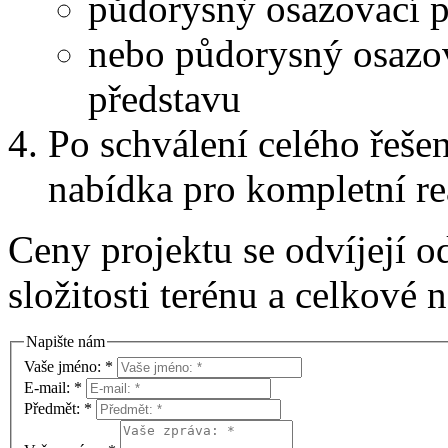
půdorysný osazovací pl
nebo půdorysný osazov
představu
Po schválení celého řeše
nabídka pro kompletní rea
Ceny projektu se odvíjejí o
složitosti terénu a celkové 
Napište nám
Vaše jméno:
*
E-mail:
*
Předmět:
*