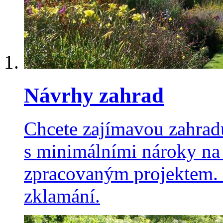
Návrhy zahrad
Chcete zajímavou zahradu
s minimálními nároky na
zpracovaným projektem. 
zklamání.