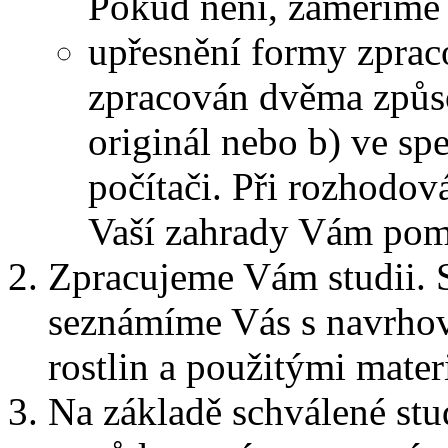
Pokud není, zaměříme 
upřesnění formy zpraco
zpracován dvěma způs
originál nebo b) ve s
počítači. Při rozhodov
Vaší zahrady Vám pomů
Zpracujeme Vám studii. S
seznámíme Vás s navrho
rostlin a použitými mater
Na základě schválené st